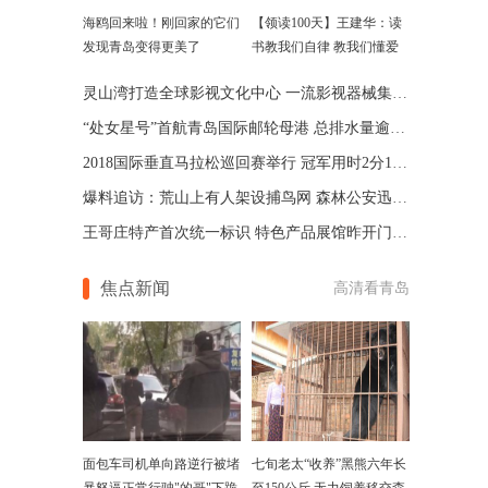
海鸥回来啦！刚回家的它们
【领读100天】王建华：读
发现青岛变得更美了
书教我们自律 教我们懂爱
灵山湾打造全球影视文化中心 一流影视器械集体亮相
“处女星号”首航青岛国际邮轮母港 总排水量逾7.5万吨
2018国际垂直马拉松巡回赛举行 冠军用时2分15秒
爆料追访：荒山上有人架设捕鸟网 森林公安迅速出击拆除
王哥庄特产首次统一标识 特色产品展馆昨开门迎客
焦点新闻
高清看青岛
面包车司机单向路逆行被堵
七旬老太“收养”黑熊六年长