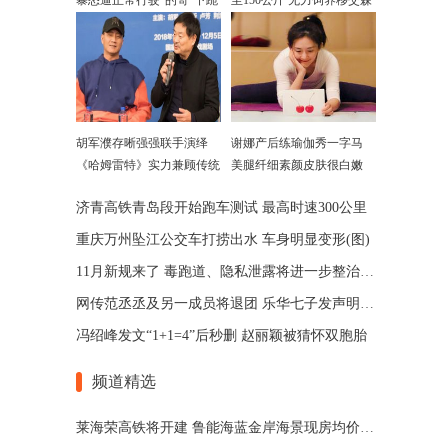
暴怒逼正常行驶"的哥"下跪
至150公斤 无力饲养移交森
警
胡军濮存晰强强联手演绎
谢娜产后练瑜伽秀一字马
《哈姆雷特》实力兼顾传统
美腿纤细素颜皮肤很白嫩
和当代
济青高铁青岛段开始跑车测试 最高时速300公里
重庆万州坠江公交车打捞出水 车身明显变形(图)
11月新规来了 毒跑道、隐私泄露将进一步整治(图)
网传范丞丞及另一成员将退团 乐华七子发声明辟谣
冯绍峰发文“1+1=4”后秒删 赵丽颖被猜怀双胞胎
频道精选
莱海荣高铁将开建 鲁能海蓝金岸海景现房均价7500