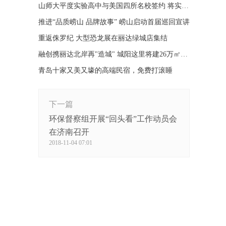
山师大平度实验高中与美国四所名校签约 将实现师资共享
推进“品质崂山 品牌故事” 崂山启动首届巡回宣讲
重返侏罗纪 大型恐龙展在丽达绿城店集结
融创携丽达北岸再"造城" 城阳这里将建26万㎡大型社区
青岛十家又美又壕的高端民宿，免费打滚睡
下一篇
环保督察组开展“回头看”工作动员会
在济南召开
2018-11-04 07:01