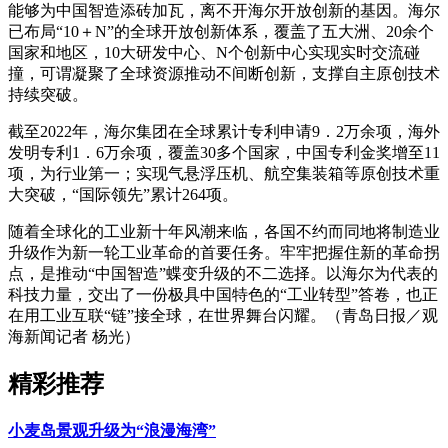
能够为中国智造添砖加瓦，离不开海尔开放创新的基因。海尔
已布局“10＋N”的全球开放创新体系，覆盖了五大洲、20余个
国家和地区，10大研发中心、N个创新中心实现实时交流碰
撞，可谓凝聚了全球资源推动不间断创新，支撑自主原创技术
持续突破。
截至2022年，海尔集团在全球累计专利申请9．2万余项，海外
发明专利1．6万余项，覆盖30多个国家，中国专利金奖增至11
项，为行业第一；实现气悬浮压机、航空集装箱等原创技术重
大突破，“国际领先”累计264项。
随着全球化的工业新十年风潮来临，各国不约而同地将制造业
升级作为新一轮工业革命的首要任务。牢牢把握住新的革命拐
点，是推动“中国智造”蝶变升级的不二选择。以海尔为代表的
科技力量，交出了一份极具中国特色的“工业转型”答卷，也正
在用工业互联“链”接全球，在世界舞台闪耀。（青岛日报／观
海新闻记者 杨光）
精彩推荐
小麦岛景观升级为“浪漫海湾”