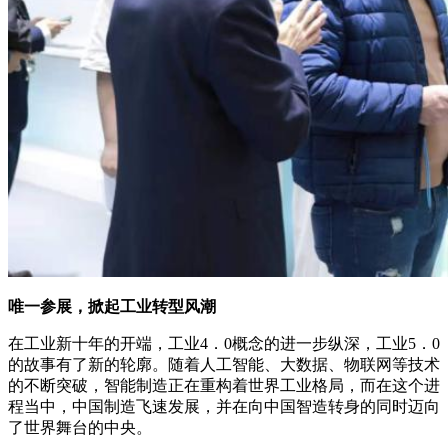
唯一参展，掀起工业转型风潮
在工业新十年的开端，工业4．0概念的进一步纵深，工业5．0
的故事有了新的轮廓。随着人工智能、大数据、物联网等技术
的不断突破，智能制造正在重构着世界工业格局，而在这个进
程当中，中国制造飞速发展，并在向中国智造转身的同时迈向
了世界舞台的中央。