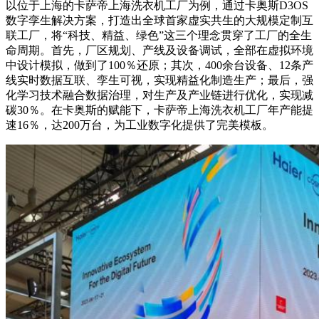
以位于上海的卡萨帝上海洗衣机工厂为例，通过卡奥斯D3OS
数字孪生解决方案，打造出全球首家虚实共生的大规模定制互
联工厂，将“科技、精益、绿色”这三个理念贯穿了工厂的全生
命周期。首先，厂区规划、产线及设备调试，全部在虚拟环境
中设计模拟，做到了100％还原；其次，400余台设备、12条产
线实时数据互联、孪生可视，实现精益化制造生产；最后，强
化学习技术融合数据治理，对生产及产业链进行优化，实现减
碳30％。在卡奥斯的赋能下，卡萨帝上海洗衣机工厂年产能提
速16％，达200万台，为工业数字化提供了完美模板。