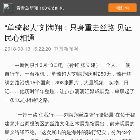
看青岛新闻 100%奖红包
领红包
“单骑超人”刘海翔：只身重走丝路 见证
民心相通
2018-03-13 16:22:20
中国新闻网
中新网泉州3月13日电 （孙虹 张立建）一个人、一辆
自行车、一台相机，“单骑超人”刘海翔历时250天，骑行丝
绸之路沿线15个国家；398张照片，大量视频、实物、日
记……他历时半年整理，让点点滴滴汇聚成展览，串联起了
一条“民心相通”之路。
“‘一带一路’任我行——刘海翔丝路骑行摄影展”在位于福
建泉州台商投资区的丝路文化艺术展览馆展出，前来观展的
民众络绎不绝。“这次展出的是海外的骑行纪实，分为43个