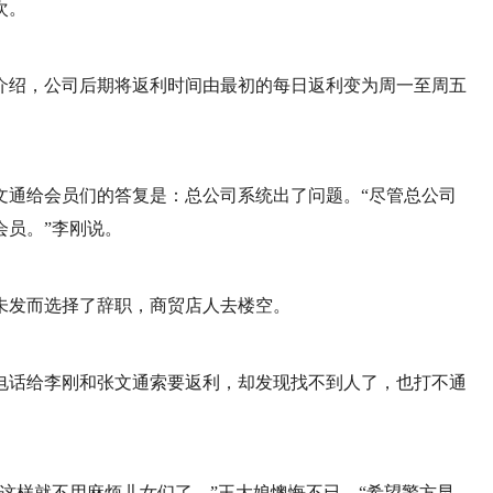
次。
介绍，公司后期将返利时间由最初的每日返利变为周一至周五
张文通给会员们的答复是：总公司系统出了问题。“尽管总公司
会员。”李刚说。
未发而选择了辞职，商贸店人去楼空。
电话给李刚和张文通索要返利，却发现找不到人了，也打不通
这样就不用麻烦儿女们了。”王大娘懊悔不已，“希望警方早