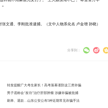
”
张文通、李刚批准逮捕。（文中人物系化名 卢金增 孙晓）
分享到：
转发提醒广大考生家长！高考落幕谨防这三类诈骗
男子谎称会“发功”治疗肝部肿瘤 涉嫌诈骗被批捕
刷单、退款…山东公安公布5种近期常见诈骗手法