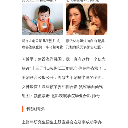
赞 无数人留言心疼(图)
总成绩能超50分(组图)
胡杏儿老公晒儿子照片 肉
蔡依林与姐妹淘自拍 挖鼻
嘟嘟莲藕腿劈一字马超可爱
孔翻白眼无偶像包袱(图)
习近平：建设海洋强国，我一直有这样一个信念
解读“十三五”以来最低工资标准 你在的省涨了多少
美朝联合公报公开：将致力于朝鲜半岛的全面无核化
女神聚首！温碧霞黎姿相拥合影 笑容满面仙气十足
组图：颜值暴击 北影表演学院毕业合影 帅哥美女齐聚
频道精选
上财年研究生招生主题宣讲会在济南成功举办