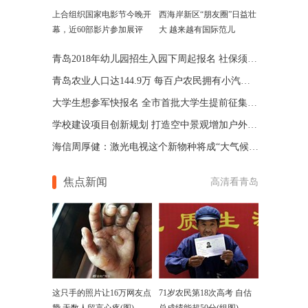
上合组织国家电影节今晚开
西海岸新区“朋友圈”日益壮
幕，近60部影片参加展评
大 越来越有国际范儿
青岛2018年幼儿园招生入园下周起报名 社保须知了解一下
青岛农业人口达144.9万 每百户农民拥有小汽车39.3辆
大学生想参军快报名 全市首批大学生提前征集开始体检
学校建设项目创新规划 打造空中景观增加户外活动空间
海信周厚健：激光电视这个新物种将成“大气候”(图)
焦点新闻
高清看青岛
这只手的照片让16万网友点
71岁农民第18次高考 自估