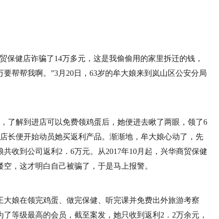
贸保健店诈骗了14万多元，这是我偷偷用的家里拆迁的钱，
要帮帮我啊。”3月20日，63岁的牟大娘来到岚山区公安分局
健店，了解到进店可以免费领鸡蛋后，她便进去瞅了两眼，领了6
，店长便开始动员她买返利产品。渐渐地，牟大娘心动了，先
共收到公司返利2．6万元。从2017年10月起，兴华商贸保健
楼空，这才明白自己被骗了，于是马上报警。
的王大娘在领完鸡蛋、做完保健、听完课并免费出外旅游考察
为了等级最高的会员，截至案发，她只收到返利2．2万余元，