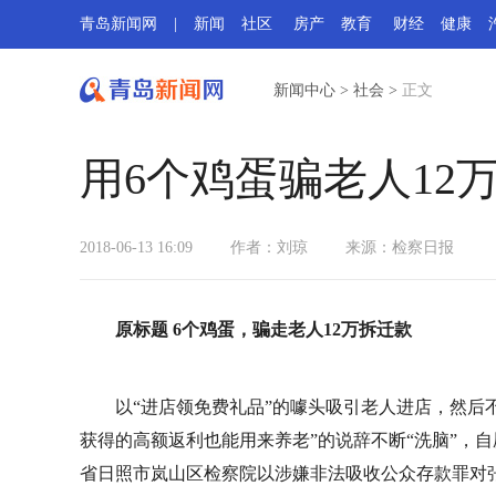
青岛新闻网
|
新闻
社区
房产
教育
财经
健康
新闻中心
>
社会
>
正文
用6个鸡蛋骗老人12
2018-06-13 16:09
作者：刘琼
来源：
检察日报
原标题 6个鸡蛋，骗走老人12万拆迁款
以“进店领免费礼品”的噱头吸引老人进店，然后
获得的高额返利也能用来养老”的说辞不断“洗脑”，自
省日照市岚山区检察院以涉嫌非法吸收公众存款罪对