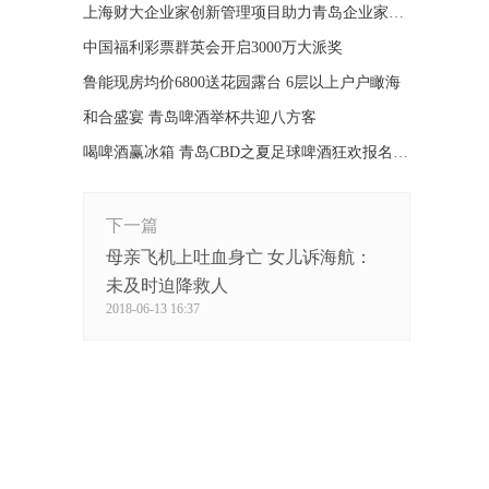
上海财大企业家创新管理项目助力青岛企业家培养
中国福利彩票群英会开启3000万大派奖
鲁能现房均价6800送花园露台 6层以上户户瞰海
和合盛宴 青岛啤酒举杯共迎八方客
喝啤酒赢冰箱 青岛CBD之夏足球啤酒狂欢报名通道开启
下一篇
母亲飞机上吐血身亡 女儿诉海航：
未及时迫降救人
2018-06-13 16:37