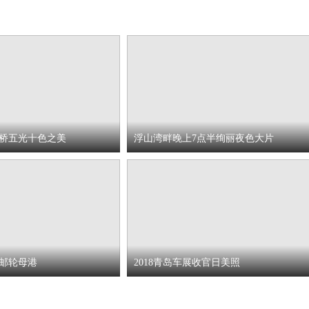
桥五光十色之美
浮山湾畔晚上7点半绚丽夜色大片
邮轮母港
2018青岛车展收官日美照