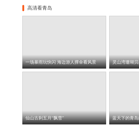
高清看青岛
一场暴雨玩快闪 海边游人撑伞看风景
灵山湾珊瑚贝
仙山古刹五月“飘雪”
蓝天下的青岛