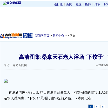
通行证
新闻
社区
微博
维权
房
新闻网首页
>
新闻中心
> > 正文
高清图集:桑拿天石老人浴场"下饺子"
来源：青岛新闻网
--
2013-0
青岛新闻网7月9日讯 昨日青岛再迎桑拿天，闷热潮湿的空气让人难
浴场人满为患，“下饺子”景观比往年提前来临。（本网记者）
1
2
3