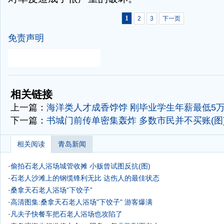
1
2
3
下一页
免责声明
-
-
相关链接
上一篇：
海洋类人才成香饽饽 刚毕业学生年薪最低5
下一篇：
书城门前传单密集轰炸 多数市民并不买账(图
相关阅读
青岛新闻
·
偷拍石老人浴场城管收摊 小贩曾试图反抗(图)
·
石老人沙滩上的钢缆锋利无比 达伤人的最佳状态
·
桑拿天石老人浴场“下饺子”
·
高清图集:桑拿天石老人浴场"下饺子" 游客爆满
·
凡夫子快餐车把石老人浴场也攻陷了