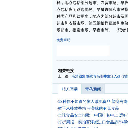
样，地点包括部分超市、农贸市场、早
点包括夜间路边烧烤、早餐摊位和市民
种类产品和饮用水，地点为部分超市及
超市和农贸市场。第五组抽样蔬菜和生
场超市、批发市场、早夜市等。 (记者 
免责声明
-
-
相关链接
上一篇：
高清图集:惬意青岛市井生活入画 你
相关阅读
青岛新闻
·
12种你不知道的惊人减肥食品 塑身有
·
煮玉米棒放香精 带美味的有毒食品
·
全球食品安全指数：中国排名中上 远好
·
打折周报：实拍百泽威进口食品超市/墨