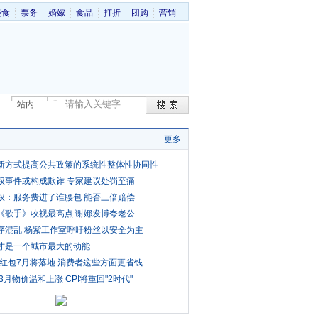
美食
票务
婚嫁
食品
打折
团购
营销
站内
更多
新方式提高公共政策的系统性整体性协同性
权事件或构成欺诈 专家建议处罚至痛
权：服务费进了谁腰包 能否三倍赔偿
《歌手》收视最高点 谢娜发博夸老公
序混乱 杨紫工作室呼吁粉丝以安全为主
才是一个城市最大的动能
费红包7月将落地 消费者这些方面更省钱
3月物价温和上涨 CPI将重回"2时代"