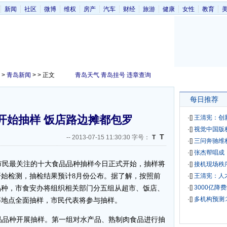
新闻
社区
微博
维权
房产
汽车
财经
旅游
健康
女性
教育
>
青岛新闻
> > 正文
青岛天气
青岛挂号
违章查询
每日推荐
开始抽样 饭店路边摊都包罗
·[
]
王清宪：创
·[
]
视觉中国版
T
--
2013-07-15 11:30:30 字号：
T
·[
]
三问奔驰维
·[
]
张杰帮唱成
民最关注的十大食品品种抽样今日正式开始，抽样将
·[
]
接机现场秩
开始检测，抽检结果预计8月份公布。据了解，按照前
·[
]
王清宪：人
·[
]
3000亿降
品种，市食安办将组织相关部门分五组从超市、饭店、
·[
]
多机构预测:
等地点全面抽样，市民代表将参与抽样。
品种开展抽样。第一组对水产品、熟制肉食品进行抽