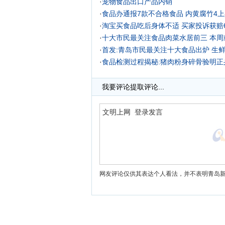
·
宠物食品出口产品内销
·
食品办通报7款不合格食品 内黄腐竹4
·
淘宝买食品吃后身体不适 买家投诉获赔6
·
十大市民最关注食品肉菜水居前三 本周
·
首发:青岛市民最关注十大食品出炉 生
·
食品检测过程揭秘:猪肉粉身碎骨验明正
我要评论
提取评论...
网友评论仅供其表达个人看法，并不表明青岛