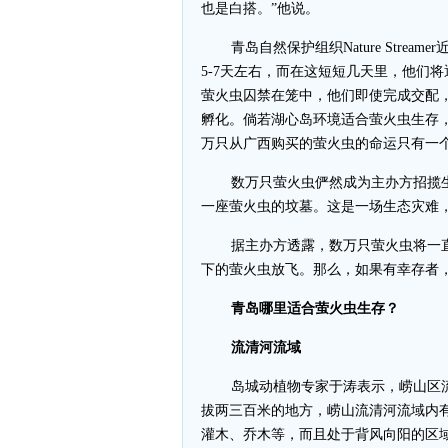
也是白搭。”他说。
青岛自然保护组织Nature Str
5-7天左右，而在这短短几天里，他们
萤火虫囚禁在笼中，他们即使完成交配
孵化。倘若湖心岛环境适合萤火虫生存
万只从广西购买的萤火虫的命运只有一
数万只萤火虫俨然成为主办方招揽
一座萤火虫的坟墓。这是一场生态灾难
据主办方透露，数万只萤火虫将一
下的萤火虫放飞。那么，如果有幸存者
青岛哪里适合萤火虫生存？
流清河流域
岛城动植物专家于涛表示，崂山区
拔两三百米的地方，崂山流清河流域内
灌木、乔木等，而且处于背风向阳的区