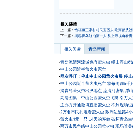
-
-
相关链接
上一篇：
惜福镇王家村村民变股东 吃穿都从社区
下一篇：
揭秘青岛航拍第一人 从上帝视角看青岛
相关阅读
青岛新闻
·
青岛流清河流域也有萤火虫 崂山浮山都
·
中山公园近半萤火虫死亡
·
网友呼吁：停止中山公园萤火虫展 停止
·
中山公园近半萤火虫死亡 将每周调5千
·
揭青岛萤火虫出没地点:流清河密集 浮
·
高清图集：中山公园萤火虫飞舞 引万人
·
主办方开通微博直播萤火虫 不到现场也
·
2万名市民扎堆看萤火虫 致周边道路4
·
萤火虫4元一只 14天的寿命 破坏青岛
·
两万市民争睹中山公园萤火虫 现场唯美(