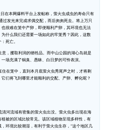
eamer近日在本网爆料平台上发帖称，萤火虫成虫的寿命只有
将通过发光来完成求偶交配，而后匆匆死去。将上万只
，也很难在笼中产卵，即便顺利产卵，其环境也无法
，为什么我们还需要一场如此的牢笼秀？因此，这数
个：死亡。
生意，攫取利润的牺牲品。而中山公园的湖心岛就是
，一场充满了铜臭、愚昧、白日梦的可怜表演。
直住在笼中，直到本月底萤火虫秀尾声之时，才将剩
，它们将飞到哪里才能顺利的交配、产卵、孵化呢？
流清河流域有密集的萤火虫出没。萤火虫多出现在海
有植被的区域比较常见。该区域植物呈现多样性，有
域，环境比较潮湿，有利于萤火虫生存，“这个地区几