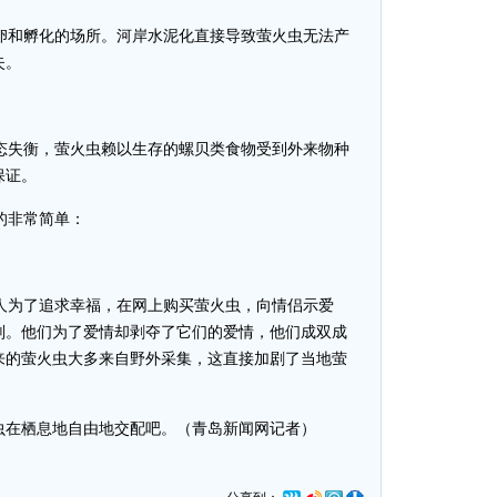
卵和孵化的场所。河岸水泥化直接导致萤火虫无法产
失。
态失衡，萤火虫赖以生存的螺贝类食物受到外来物种
保证。
的非常简单：
。
人为了追求幸福，在网上购买萤火虫，向情侣示爱
刑。他们为了爱情却剥夺了它们的爱情，他们成双成
来的萤火虫大多来自野外采集，这直接加剧了当地萤
火虫在栖息地自由地交配吧。（青岛新闻网记者）