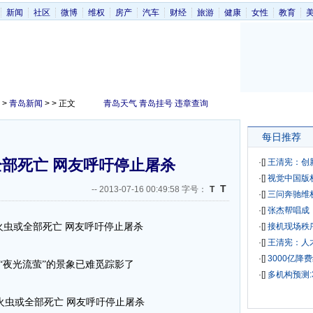
新闻
社区
微博
维权
房产
汽车
财经
旅游
健康
女性
教育
>
青岛新闻
> > 正文
青岛天气
青岛挂号
违章查询
每日推荐
部死亡 网友呼吁停止屠杀
·[
]
王清宪：创
·[
]
视觉中国版
T
--
2013-07-16 00:49:58 字号：
T
·[
]
三问奔驰维
·[
]
张杰帮唱成
·[
]
接机现场秩
·[
]
王清宪：人
·[
]
3000亿降
、“夜光流萤”的景象已难觅踪影了
·[
]
多机构预测: