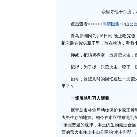
众里寻他千百度，
高清图集:中山公
点击查看>>>>>>
青岛新闻网7月16日讯 晚上吃完
把它装在罐头瓶子里，放在枕边，看着
抑或，把鸡蛋掏空，放进萤火虫，
记得，为了捉一只萤火虫，咬了一
如今，这些儿时的回忆通过一次萤
里了？
一场屠杀引万人观看
据青岛市林业局动物保护专家王希
火虫生存的地方。如今在市区很难见到
“按照普遍的规律，本土的生物最适合
西的萤火虫住上中山公园的‘水中别墅’