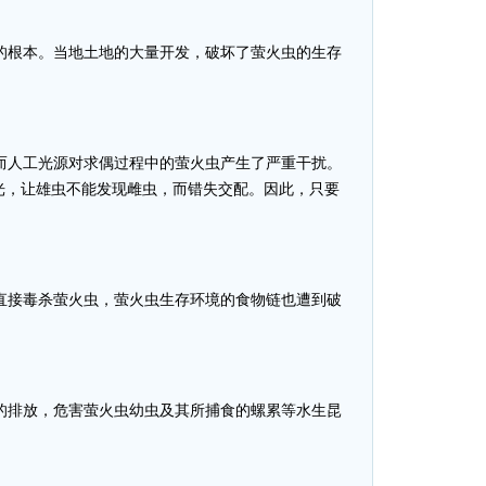
的根本。当地土地的大量开发，破坏了萤火虫的生存
而人工光源对求偶过程中的萤火虫产生了严重干扰。
光，让雄虫不能发现雌虫，而错失交配。因此，只要
直接毒杀萤火虫，萤火虫生存环境的食物链也遭到破
的排放，危害萤火虫幼虫及其所捕食的螺累等水生昆