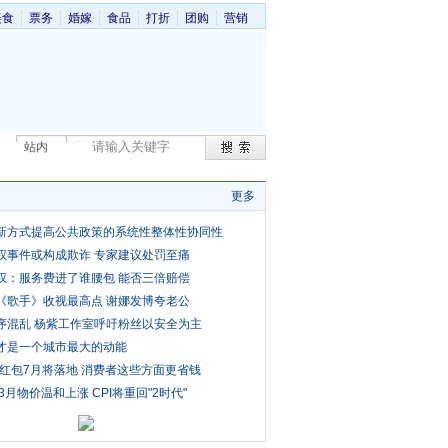
美食
票务
婚嫁
食品
打折
团购
营销
站内
更多
新方式提高公共政策的系统性整体性协同性
权事件或构成欺诈 专家建议处罚至痛
权：服务费进了谁腰包 能否三倍赔偿
《歌手》收视最高点 谢娜发博夸老公
序混乱 杨紫工作室呼吁粉丝以安全为主
才是一个城市最大的动能
费红包7月将落地 消费者这些方面更省钱
3月物价温和上涨 CPI将重回"2时代"