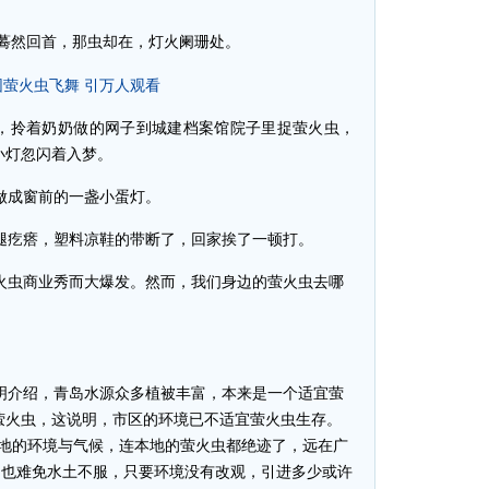
蓦然回首，那虫却在，灯火阑珊处。
园萤火虫飞舞 引万人观看
饭，拎着奶奶做的网子到城建档案馆院子里捉萤火虫，
小灯忽闪着入梦。
做成窗前的一盏小蛋灯。
腿疙瘩，塑料凉鞋的带断了，回家挨了一顿打。
火虫商业秀而大爆发。然而，我们身边的萤火虫去哪
明介绍，青岛水源众多植被丰富，本来是一个适宜萤
萤火虫，这说明，市区的环境已不适宜萤火虫生存。
当地的环境与气候，连本地的萤火虫都绝迹了，远在广
，也难免水土不服，只要环境没有改观，引进多少或许