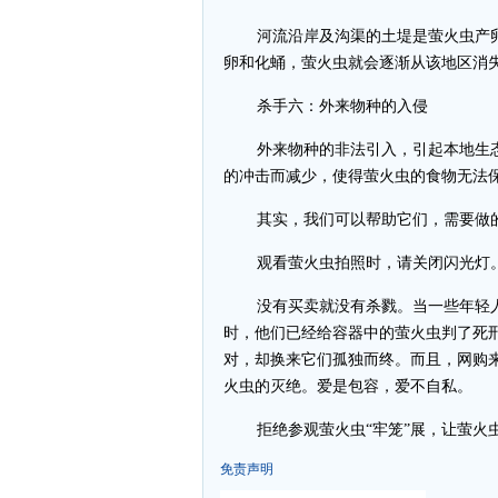
河流沿岸及沟渠的土堤是萤火虫产
卵和化蛹，萤火虫就会逐渐从该地区消
杀手六：外来物种的入侵
外来物种的非法引入，引起本地生
的冲击而减少，使得萤火虫的食物无法
其实，我们可以帮助它们，需要做
观看萤火虫拍照时，请关闭闪光灯
没有买卖就没有杀戮。当一些年轻
时，他们已经给容器中的萤火虫判了死
对，却换来它们孤独而终。而且，网购
火虫的灭绝。爱是包容，爱不自私。
拒绝参观萤火虫“牢笼”展，让萤
免责声明