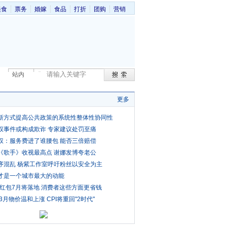
美食
票务
婚嫁
食品
打折
团购
营销
站内
更多
新方式提高公共政策的系统性整体性协同性
权事件或构成欺诈 专家建议处罚至痛
权：服务费进了谁腰包 能否三倍赔偿
《歌手》收视最高点 谢娜发博夸老公
序混乱 杨紫工作室呼吁粉丝以安全为主
才是一个城市最大的动能
费红包7月将落地 消费者这些方面更省钱
3月物价温和上涨 CPI将重回"2时代"