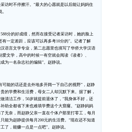
采访时不停擦汗。“最大的心愿就是以后能让妈妈住
说。
88分的好成绩，然而在接受记者采访时，她的脸上
还有一定差距，应该可以再多考10分的”。记者了解
的汉语言文学专业，第二志愿里也填写了华侨大学汉语
别爱文学，高中的时候一有空就会阅读《读者》、
成为一名杂志社的编辑”。赵静说。
可能的话还是去外地多开阔一下自己的视野”，赵静
昂贵的学费和生活费，母女二人却沉默下来。据了解，
做清洁工作，50岁就提前退休了，“我身体不好，还
补助全都省下来也难填学费这个大窟窿。”赵静妈妈
满了无奈，而赵静父亲一直在个体户那里打零工，每月
，只能为赵静提供每月200元的生活费。“现在还不知道
工了，能赚一点是一点吧”。赵静说。