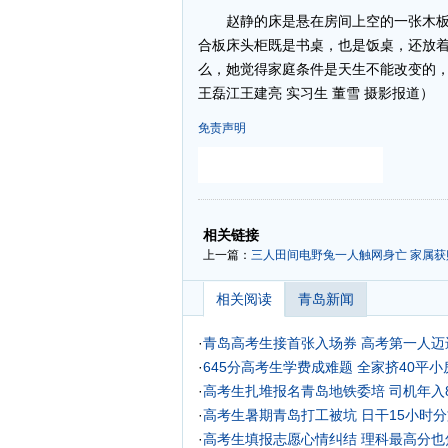
赵静的床是悬在房间上空的一张木板
合板床头柜既是书桌，也是饭桌，还放
么，她觉得家庭条件是天生不能改变的
王磊江王建亮 实习生 董雪 摄影报道）
免责声明
-
-
相关链接
上一篇：
三人田间电野兔一人触网身亡 家属获
相关阅读
青岛新闻
·
青岛高考生接首张入场券 高考第一人迈
·
645分高考生学费成难题 全家挤40平小房
·
高考生扎堆报名青岛地铁委培 司机年入
·
高考生暑期青岛打工被坑 日干15小时
·
高考生填报志愿心情纠结 理科最高分也