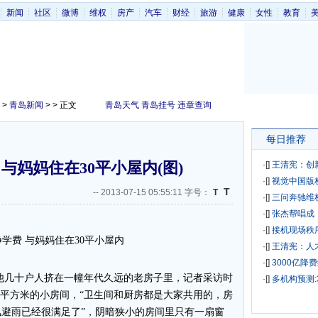
新闻
社区
微博
维权
房产
汽车
财经
旅游
健康
女性
教育
>
青岛新闻
> > 正文
青岛天气
青岛挂号
违章查询
每日推荐
与妈妈住在30平小屋内(图)
·[
]
王清宪：创
·[
]
视觉中国版
T
--
2013-07-15 05:55:11 字号：
T
·[
]
三问奔驰维
·[
]
张杰帮唱成
·[
]
接机现场秩
·[
]
王清宪：人
·[
]
3000亿降
几十户人挤在一幢年代久远的老房子里，记者采访时
·[
]
多机构预测:
0平方米的小房间，“卫生间和厨房都是大家共用的，房
避雨已经很满足了”，阴暗狭小的房间里只有一扇窗