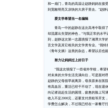
和一扇门，青岛的高温让赵静妈妈在接受
到宽敞明亮又凉快的大房子里去。”赵静
爱文学希望当一名编辑
青岛一中的赵静在这次高考中取得了5
却流露出失望的神色，“与我正常的水平
到，赵静这次第一志愿填报了湘潭大学
言文学及其它相关的文学类专业。“我特
《青年文摘》这类的杂志，希望以后也能
努力让妈妈过上好日子
“我这次填报了一些省外学校，希望有
对未来的大学生活充满向往，可是面对
赵静的父母很早就离异，母亲原来在医院
有高血压，重活已经干不动了，现在退休
向记者说起生活的困境，疲惫的脸上写
收入不足2000元，还要支付房租等开支
学费怎么解决，不过我已经在一家餐厅打