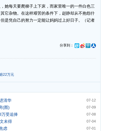
，她每天要爬梯子上下床，而家里唯一的一件白色三
着其它杂物。在这样艰苦的条件下，赵静却从不抱怨什
，但是凭自己的努力一定能让妈妈过上好日子。（记者
分享到：
赔22万元
进清华
07-12
(图)
07-09
8万受追捧
07-08
分文未得
07-04
焦虑
07-01