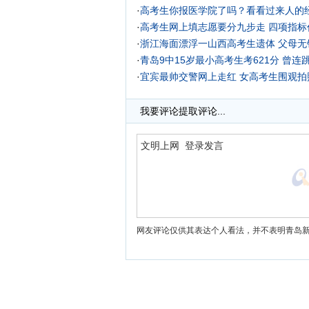
·
高考生你报医学院了吗？看看过来人的
·
高考生网上填志愿要分九步走
四项指标
·
浙江海面漂浮一山西高考生遗体 父母无
·
青岛9中15岁最小高考生考621分 曾连
·
宜宾最帅交警网上走红 女高考生围观拍照
·
高考生寒窗苦读12年放弃高考却各有各精
我要评论
提取评论...
网友评论仅供其表达个人看法，并不表明青岛